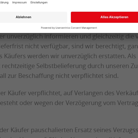
en ab Vertragsschluss.
n aus Gründen, die wir nicht zu vertreten haben, 
 unverzüglich informieren und gleichzeitig die vor
eferfrist nicht verfügbar, sind wir berechtigt, g
 Käufers werden wir unverzüglich erstatten. Als F
t rechtzeitige Selbstbelieferung durch unseren Zu
all zur Beschaffung nicht verpflichtet sind.
 der Käufer verpflichtet, auf Verlangen des Verkä
 besteht oder wegen der Verzögerung vom Vertrag
n der Käufer pauschalierten Ersatz seines Verzu