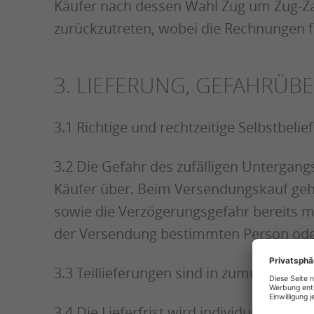
Käufer nach dessen Wahl Zug um Zug-Za
zurückzutreten, wobei die Rechnungen für 
3. LIEFERUNG, GEFAHRÜ
3.1 Richtige und rechtzeitige Selbstbelie
3.2 Die Gefahr des zufälligen Untergang
Käufer über. Beim Versendungskauf geht
sowie die Verzögerungsgefahr bereits m
der Versendung bestimmten Person oder
3.3 Teillieferungen sind in zumutbarem
3.4 Die Lieferfrist wird individuell vere