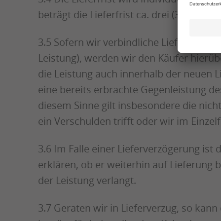
beträgt die Lieferfrist ca. drei (3) Woch
3.5 Sofern wir verbindliche Lieferfriste
Leistung), werden wir den Käufer hierüber
die Leistung auch innerhalb der neuen Li
eine bereits erbrachte Gegenleistung des
diesem Sinne gilt insbesondere die nich
ein Verschulden trifft oder wir im Einzelf
3.6 Im Falle einer Lieferverzögerung ist
erklären, ob er weiterhin auf Lieferung
der Leistung verlangt.
3.7 Geraten wir in Lieferverzug, so kan