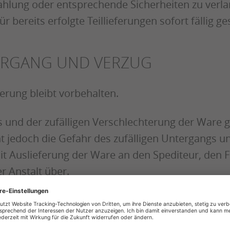
hlung oder entsprechende Sicherheiten zu verl
bereits erfolgte Teillieferungen sofort fällig ge
BERGANG UND VERZUG
ferung bleibt vorbehalten.
s und der zufälligen Verschlechterung der Ware 
 jedoch die Gefahr des zufälligen Untergangs un
it Auslieferung der Ware an den Spediteur, den 
 Anstalt über.
 Umfange zulässig.
inbart bzw. von uns bei Annahme der Bestellung ang